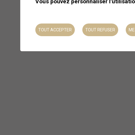
Vous pouvez personnaliser l'utilisati
TOUT ACCEPTER
TOUT REFUSER
ME
Plongez dans le monde
de la nuit
Laissez-vous guider dans un
monde à la fois silencieux et