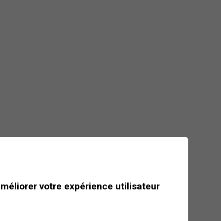
Mais où est passé le
loup de l'Aminona ?
Suivez leurs traces pour en
apprendre plus sur ces
intrigantes créatures…
Dès
CHF 75
Journée
améliorer votre expérience utilisateur