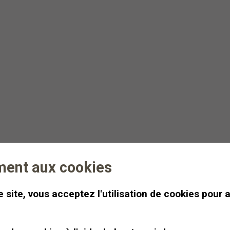
Lever de soleil &
Tartine de miel au
sommet
Une tartine de miel et une
infusion devant un lever de
soleil à 2400m d’altitude.
ment aux cookies
Dès
CHF 500
Demi-journée
 site, vous acceptez l'utilisation de cookies pour 
.