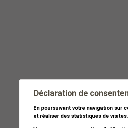
Randonnée estivale et
fondue savoureuse en
pleine nature
Dégustez une fondue dans le
décor idyllique des alpes
valaisannes de Crans-Montana
Déclaration de consente
Dès
CHF 500
Demi-journée
En poursuivant votre navigation sur ce
et réaliser des statistiques de visites