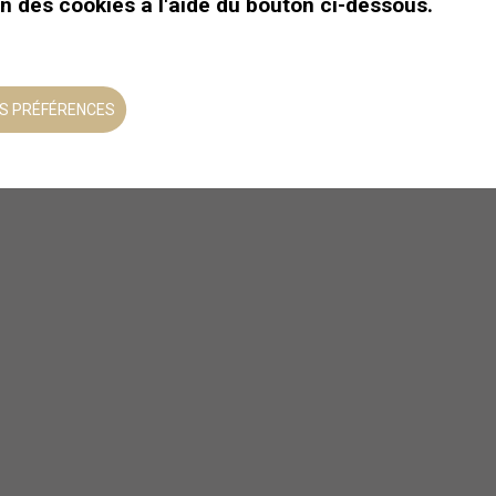
on des cookies à l'aide du bouton ci-dessous.
S PRÉFÉRENCES
Marche en raquettes et
fondue savoureuse
Dégustez une fondue dans le
décor idyllique des alpes