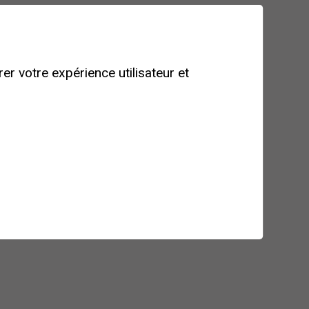
e client assume une responsabilité pleine et entière
icipation à une prestation organisée par Beeheidi
er votre expérience utilisateur et
ne (par exemple Air Glacier, Rega, …) ainsi qu’une
el appartenant à Beeheidi Sàrl ou à un prestataire
ervation est transmissible mais ne peut-être ni
our en remboursant intégralement les participants