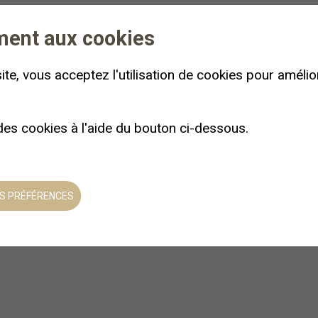
r une assurance responsabilité civile professionnelle. Toutefois, l
ausé à autrui ou à lui-même, survenant dans le cadre de sa part
ment aux cookies
ite, vous acceptez l'utilisation de cookies pour amélior
nce accident et maladie avec rapatriement valable pour la montag
 les activités visées.
 des cookies à l'aide du bouton ci-dessous.
 responsabilité́ en cas d’endommagement, perte ou vol du matéri
S PRÉFÉRENCES
RACTANT
ssée par écrit à Beeheidi Sàrl et engendrera des frais. Votre rés
t pas atteint, Beeheidi Sàrl se réserve le droit d’annuler le séj