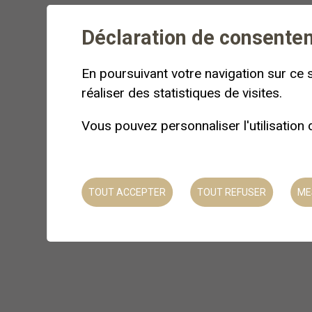
Beeheidi Sàrl et ses auxiliaires sont assurés pa
pour toute perte, blessure, décès ou dommage c
Déclaration de consente
Sàrl.
En poursuivant votre navigation sur ce s
Chaque participant doit avoir sa propre assura
réaliser des statistiques de visites.
assurance responsabilité civile, le tout couvrant
Vous pouvez personnaliser l'utilisation
En outre, chaque participant assume une pleine
mandaté par Beeheidi Sàrl.
TOUT ACCEPTER
TOUT REFUSER
ME
ANNULATION PAR LE CO-CONT
Toute annulation de prestations devra être adre
échangée ni remboursée.
Si le nombre minimum requis de participants n’es