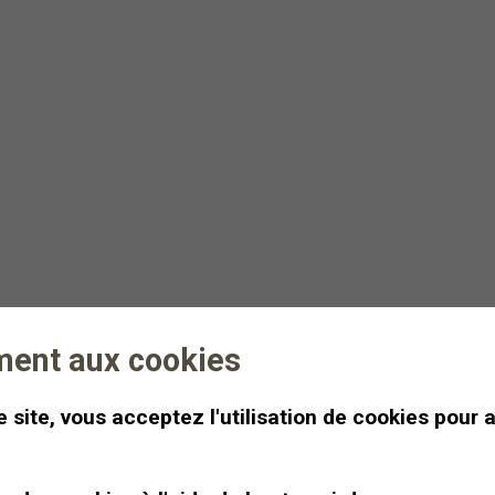
Lever de soleil &
Tartine de miel au
sommet
Une tartine de miel et une
infusion devant un lever de
soleil à 2400m d’altitude.
ment aux cookies
Dès
CHF 500
Demi-journée
 site, vous acceptez l'utilisation de cookies pour 
.