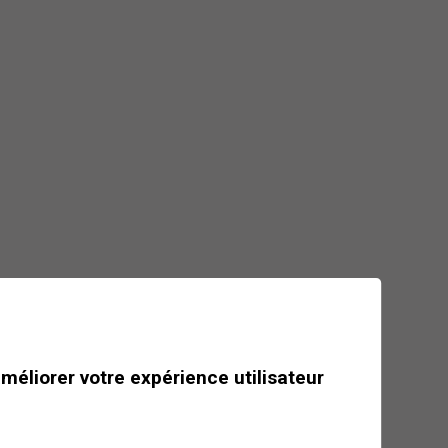
Mais où est passé le
loup de l'Aminona ?
Suivez leurs traces pour en
apprendre plus sur ces
intrigantes créatures…
Dès
CHF 75
Journée
améliorer votre expérience utilisateur