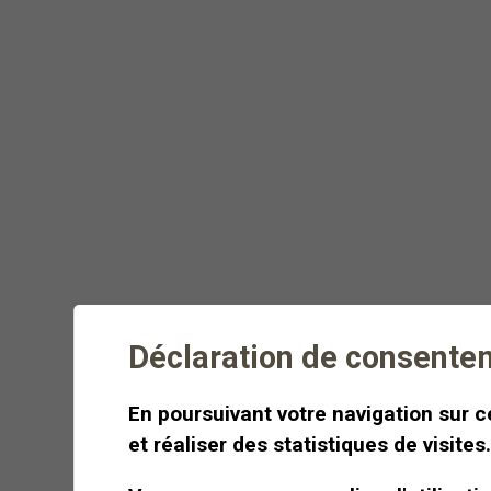
Randonnée estivale et
fondue savoureuse en
pleine nature
Dégustez une fondue dans le
décor idyllique des alpes
valaisannes de Crans-Montana
Déclaration de consente
Dès
CHF 500
Demi-journée
En poursuivant votre navigation sur ce
et réaliser des statistiques de visites