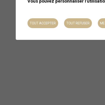
Vous pouvez personnaliser l'utilisati
TOUT ACCEPTER
TOUT REFUSER
ME
Plongez dans le monde
de la nuit
Laissez-vous guider dans un
monde à la fois silencieux et