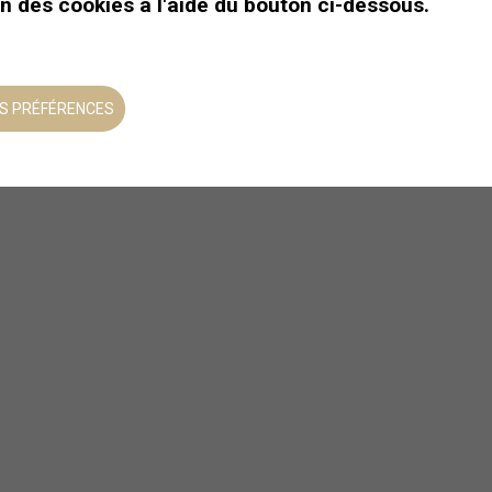
on des cookies à l'aide du bouton ci-dessous.
S PRÉFÉRENCES
Marche en raquettes et
fondue savoureuse
Dégustez une fondue dans le
décor idyllique des alpes