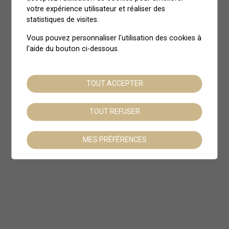
votre expérience utilisateur et réaliser des
statistiques de visites.
Vous pouvez personnaliser l'utilisation des cookies à
l'aide du bouton ci-dessous.
TOUT ACCEPTER
TOUT REFUSER
Newsletter
MES PRÉFÉRENCES
S'inscrire
Contact
Charte
Beeheidi
CGV & Mentions Légales
027 565 44 40
Espace presse