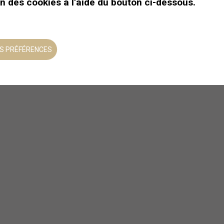
on des cookies à l'aide du bouton ci-dessous.
S PRÉFÉRENCES
Marche en raquettes et
fondue savoureuse
Dégustez une fondue dans le
décor idyllique des alpes