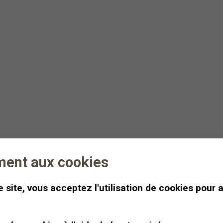
Lever de soleil &
Tartine de miel au
sommet
Une tartine de miel et une
infusion devant un lever de
soleil à 2400m d’altitude.
ment aux cookies
Dès
CHF 500
Demi-journée
 site, vous acceptez l'utilisation de cookies pour 
.