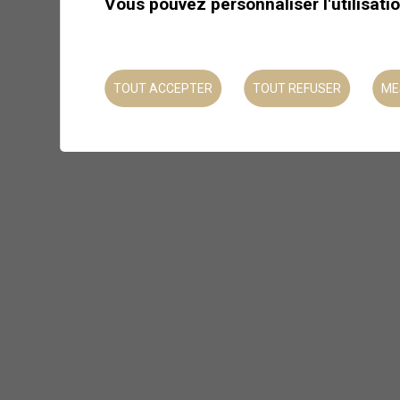
Vous pouvez personnaliser l'utilisati
TOUT ACCEPTER
TOUT REFUSER
ME
Plongez dans le monde
de la nuit
Laissez-vous guider dans un
monde à la fois silencieux et