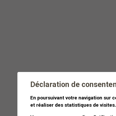
Randonnée estivale et
fondue savoureuse en
pleine nature
Dégustez une fondue dans le
décor idyllique des alpes
valaisannes de Crans-Montana
Déclaration de consente
Dès
CHF 500
Demi-journée
En poursuivant votre navigation sur ce
et réaliser des statistiques de visites