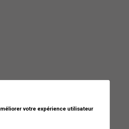
Mais où est passé le
loup de l'Aminona ?
Suivez leurs traces pour en
apprendre plus sur ces
intrigantes créatures…
Dès
CHF 75
Journée
améliorer votre expérience utilisateur