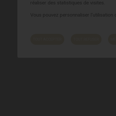
réaliser des statistiques de visites.
Vous pouvez personnaliser l'utilisation
Vivez une expérience
TOUT ACCEPTER
TOUT REFUSER
ME
authentique