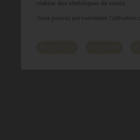
réaliser des statistiques de visites.
Vous pouvez personnaliser l'utilisation
Vivez une expérience
TOUT ACCEPTER
TOUT REFUSER
ME
authentique