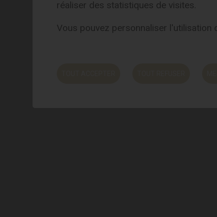
réaliser des statistiques de visites.
Vous pouvez personnaliser l'utilisation
Vivez une expérience
TOUT ACCEPTER
TOUT REFUSER
ME
authentique